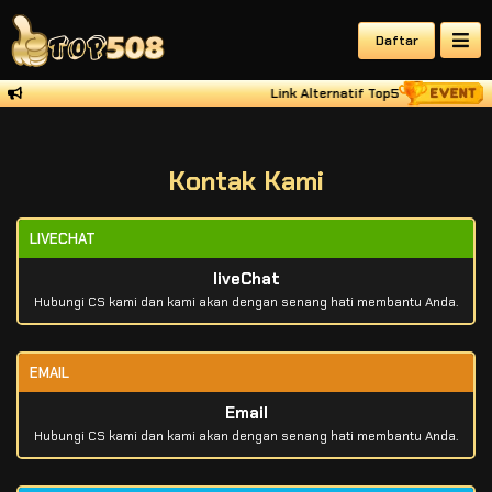
Daftar
Link Alternatif Top508 Tersedia Di
Kontak Kami
LIVECHAT
liveChat
Hubungi CS kami dan kami akan dengan senang hati membantu Anda.
EMAIL
Email
Hubungi CS kami dan kami akan dengan senang hati membantu Anda.