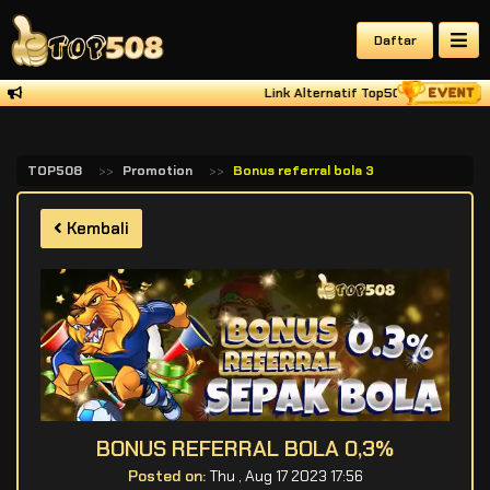
Daftar
Link Alternatif Top508 Tersedia Di 
TOP508
Promotion
Bonus referral bola 3
Kembali
BONUS REFERRAL BOLA 0,3%
Posted on:
Thu , Aug 17 2023 17:56