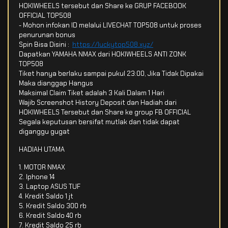
HOKIWHEELS tersebut dan Share ke GRUP FACEBOOK
OFFICIAL TOP508
- Mohon infokan ID melalui LIVECHAT TOP508 untuk proses
penurunan bonus
Spin Bisa Disini :
https://luckytop508.xyz/
Dapatkan YAMAHA NMAX dari HOKIWHEELS ANTI ZONK
TOP508
Tiket hanya berlaku sampai pukul 23:00, Jika Tidak Dipakai
Maka dianggap Hangus
Maksimal Claim Tiket adalah 3 Kali Dalam 1 Hari
Wajib Screenshot History Deposit dan Hadiah dari
HOKIWHEELS Tersebut dan Share ke group FB OFFICIAL
Segala keputusan bersifat mutlak dan tidak dapat
diganggu gugat
HADIAH UTAMA
1. MOTOR NMAX
2. Iphone 14
3. Laptop ASUS TUF
4. Kredit Saldo 1 jt
5. Kredit Saldo 300 rb
6. Kredit Saldo 40 rb
7. Kredit Saldo 25 rb