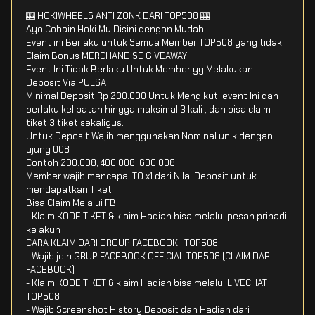
🎰 HOKIWHEELS ANTI ZONK DARI TOP508 🎰
Ayo Cobain Hoki Mu Disini dengan Mudah
Event ini Berlaku untuk Semua Member TOP508 yang tidak
Claim Bonus MERCHANDISE GIVEAWAY
Event Ini Tidak Berlaku Untuk Member yg Melakukan
Deposit Via PULSA
Minimal Deposit Rp 200.000 Untuk Mengikuti event Ini dan
berlaku kelipatan hingga maksimal 3 kali , dan bisa claim
tiket 3 tiket sekaligus.
Untuk Deposit Wajib menggunakan Nominal unik dengan
ujung 008
Contoh 200.008, 400.008, 600.008
Member wajib mencapai TO x1 dari Nilai Deposit untuk
mendapatkan Tiket
Bisa Claim Melalui FB
- Klaim KODE TIKET & klaim Hadiah bisa melalui pesan pribadi
ke akun
CARA KLAIM DARI GROUP FACEBOOK : TOP508
- Wajib join GRUP FACEBOOK OFFICIAL TOP508 (CLAIM DARI
FACEBOOK)
- Klaim KODE TIKET & klaim Hadiah bisa melalui LIVECHAT
TOP508
- Wajib Screenshot History Deposit dan Hadiah dari