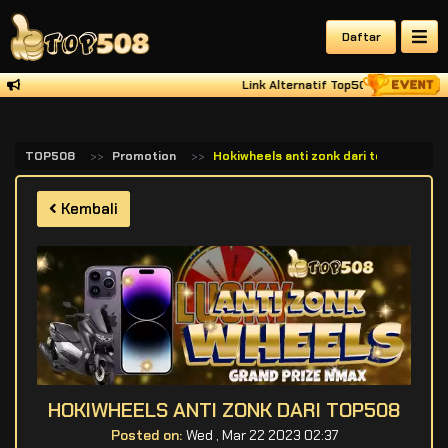
Daftar
Link Alternatif Top508 Tersedia Di 
TOP508
Promotion
Hokiwheels anti zonk dari top508
Kembali
HOKIWHEELS ANTI ZONK DARI TOP508
Posted on:
Wed , Mar 22 2023 02:37